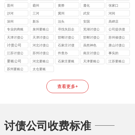
晋州
霸州
黄骅
遵化
张家口
沙河
三河
冀州
武安
河间
深州
新乐
泊头
安国
高碑店
专业的商账
泉州要账公
寻找失踪企
芜湖讨债公
公司提供债
追收师
司
业和个人
司
务追讨
天津讨债公
天津讨债公
邯郸讨债公
邯郸讨债公
苏州催债公
司
司
司
司
司
讨债公司
河北讨债公
石家庄讨债
虽然神色
唐山讨债公
司
公司
司
江苏讨债公
苏州讨债公
件查办
南京讨债公
事实的
司
司
司
要账公司
河北要账公
石家庄要账
天津要账公
江苏要账公
司
公司
司
司
苏州要账公
太仓要账
司
查看更多+
讨债公司收费标准