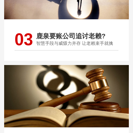
03
鹿泉要账公司追讨老赖?
智慧手段与威慑力并存 让老赖束手就擒