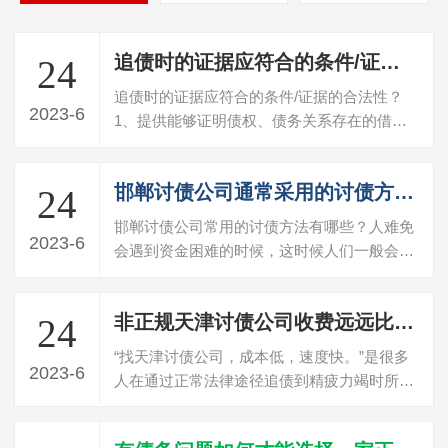
追债时的证据应符合的条件/证据的合法性？
24
追债时的证据应符合的条件/证据的合法性？
2023-6
1、提供能够证明债权、债务关系存在的借
据、欠条或合同等书面证据。没有书证的，
应…
邯郸讨债公司通常采用的讨债方式有哪些？
24
邯郸讨债公司常用的讨债方法有哪些？人难免
2023-6
会遇到资金困难的时候，这时候人们一般会向
熟人借款。而对于出借方来说，在债务方…
非正规天津讨债公司收费远远比承诺的高
24
“找天津讨债公司，成本低，速度快。”是很多
2023-6
人在通过正常法律途径追债到精疲力竭时所一
厢情愿的愿望，却往往忽略了为此付出…