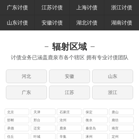
广东讨债
江苏讨债
上海讨债
浙江讨债
山东讨债
安徽讨债
湖北讨债
湖南讨债
辐射区域
讨债业务已涵盖鹿泉市各个辖区 拥有专业讨债团队
河北
安徽
山东
广东
江苏
浙江
北京
天津
石家庄
保定
唐山
邯郸
邢台
沧州
衡水
廊坊
承德
迁安
鹿泉
秦皇岛
南宫
任丘
叶城
辛集
涿州
定州