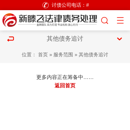
讨债公司电话：
#
其他债务追讨
位置：
首页
»
服务范围
»
其他债务追讨
更多内容正在筹备中……
返回首页