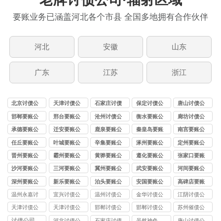
要账业务已涵盖河北各个市县 全国多地拥有合作伙伴
河北
安徽
山东
广东
江苏
浙江
北京讨债公
天津讨债公
石家庄讨债
保定讨债公
唐山讨债公
司
司
公司
司
司
邯郸要账公
邢台要账公
沧州讨债公
衡水要账公
廊坊讨债公
司
司
司
司
司
承德要账公
迁安要账公
鹿泉要账公
秦皇岛要账
南宫要账公
司
司
司
公司
司
任丘要账公
叶城要账公
辛集要账公
涿州要账公
定州要账公
司
司
司
司
司
晋州要账公
霸州要账公
黄骅要账公
遵化要账公
张家口要账
司
司
司
司
公司
沙河要账公
三河要账公
冀州要账公
武安要账公
河间要账公
司
司
司
司
司
深州要账公
新乐要账公
泊头要账公
安国要账公
高碑店要账
司
司
司
司
公司
温州永嘉讨
宜兴讨债公
温州讨债公
金华讨债公
江阴讨债公
债公司
司
司
司
司
天津讨债公
天津讨债公
邯郸讨债公
邯郸讨债公
苏州催债公
司
司
司
司
司
讨债公司
河北讨债公
石家庄讨债
虽然神色
唐山讨债公