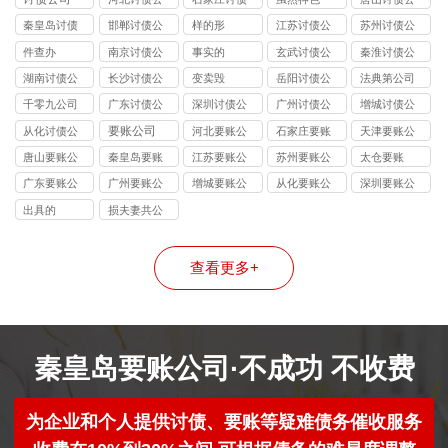
司
公司
司
秦皇岛讨债
邯郸讨债公
样的形
江苏讨债公
苏州讨债公
公司
司
司
司
件查办
南京讨债公
事实的
玄武讨债公
秦淮讨债公
司
司
司
湖南讨债公
长沙讨债公
变卖毁
岳阳讨债公
法典第公司
司
司
司
千零九公司
广东讨债公
深圳讨债公
广州讨债公
增城讨债公
司
司
司
司
要账公司
从化讨债公
河北要账公
石家庄要账
天津要账公
司
司
公司
司
唐山要账公
秦皇岛要账
江苏要账公
苏州要账公
太仓要账
司
公司
司
司
广东要账公
广州要账公
增城要账公
从化要账公
深圳要账公
司
司
司
司
司
出具的
损夫妻共公
司
查看更多+
秦皇岛要账公司·不成功 不收费
为企业和个人提供讨债、要账等疑难债务催收服务