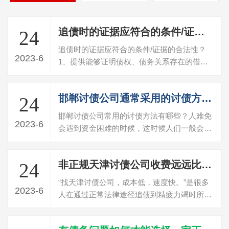
追债时的证据应符合的条件/证据的合法性？
24
追债时的证据应符合的条件/证据的合法性？
2023-6
1、提供能够证明债权、债务关系存在的借
据、欠条或合同等书面证据。没有书证的，
应…
邯郸讨债公司通常采用的讨债方式有哪些？
24
邯郸讨债公司常用的讨债方法有哪些？人难免
2023-6
会遇到资金困难的时候，这时候人们一般会向
熟人借款。而对于出借方来说，在债务方…
非正规天津讨债公司收费远远比承诺的高
24
“找天津讨债公司，成本低，速度快。”是很多
2023-6
人在通过正常法律途径追债到精疲力竭时所一
厢情愿的愿望，却往往忽略了为此付出…