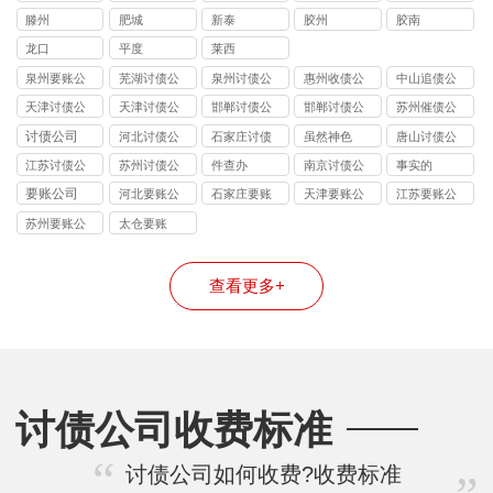
滕州
肥城
新泰
胶州
胶南
龙口
平度
莱西
泉州要账公
芜湖讨债公
泉州讨债公
惠州收债公
中山追债公
司
司
司
司
司
天津讨债公
天津讨债公
邯郸讨债公
邯郸讨债公
苏州催债公
司
司
司
司
司
讨债公司
河北讨债公
石家庄讨债
虽然神色
唐山讨债公
司
公司
司
江苏讨债公
苏州讨债公
件查办
南京讨债公
事实的
司
司
司
要账公司
河北要账公
石家庄要账
天津要账公
江苏要账公
司
公司
司
司
苏州要账公
太仓要账
司
查看更多+
讨债公司收费标准
讨债公司如何收费?收费标准