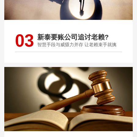
03
新泰要账公司追讨老赖?
智慧手段与威慑力并存 让老赖束手就擒