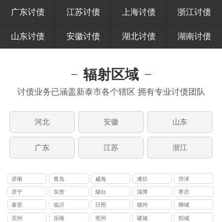
广东讨债
江苏讨债
上海讨债
浙江讨债
山东讨债
安徽讨债
湖北讨债
湖南讨债
辐射区域
讨债业务已涵盖新泰市各个辖区 拥有专业讨债团队
河北
安徽
山东
广东
江苏
浙江
济南
青岛
威海
潍坊
菏泽
济宁
东营
烟台
淄博
枣庄
泰安
临沂
日照
德州
聊城
滨州
乐陵
兖州
诸城
邹城