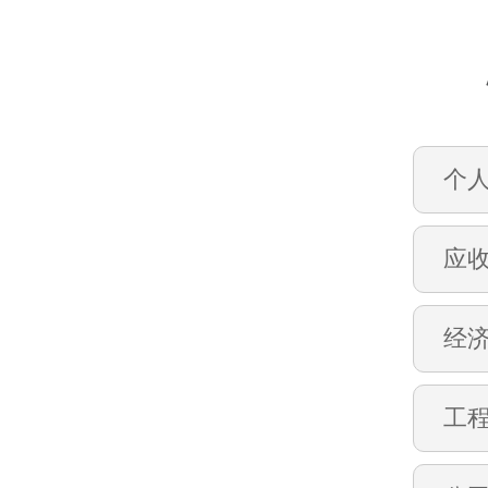
个
应
经
工