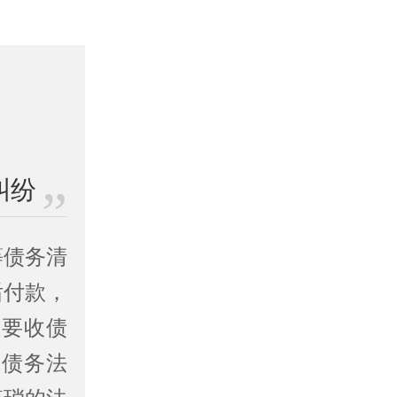
纠纷
等债务清
后付款，
主要收债
的债务法