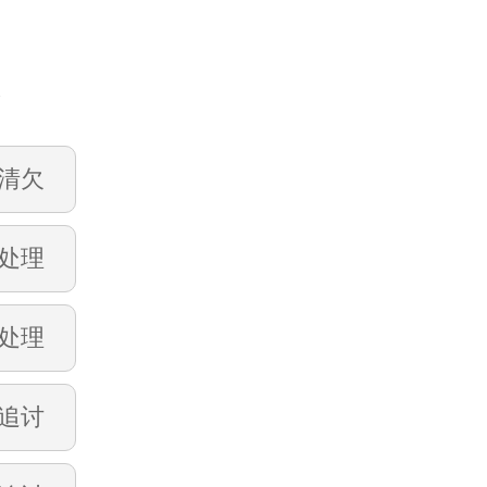
账
清欠
处理
处理
追讨