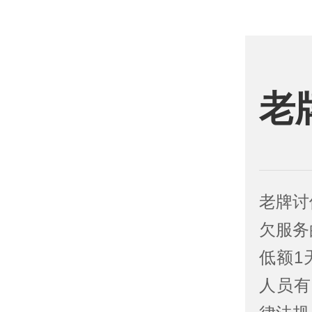
老
老牌讨
欠服务
低额1
人员有