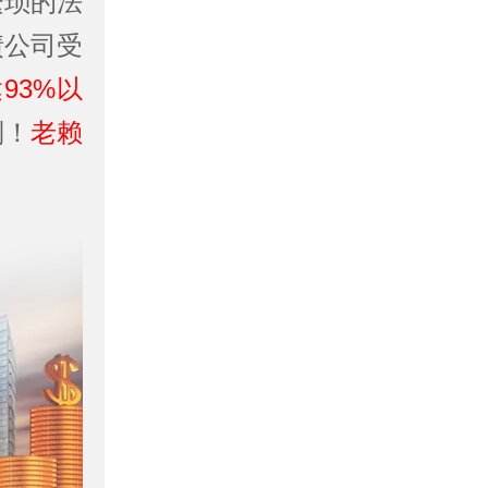
繁琐的法
债公司受
93%以
别！
老赖