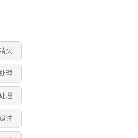
账
清欠
处理
处理
追讨