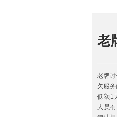
老
老牌讨
欠服务
低额1
人员有