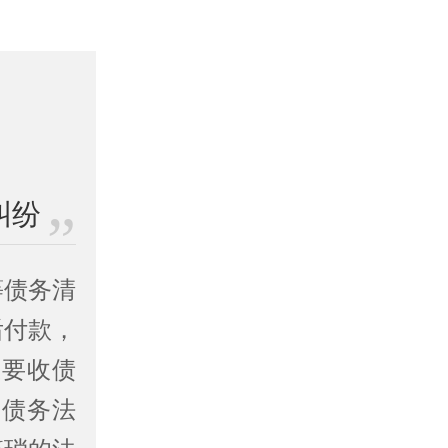
纠纷
等债务清
后付款，
主要收债
的债务法