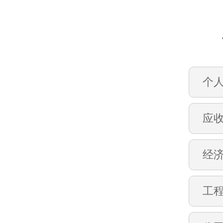
个
应
经
工