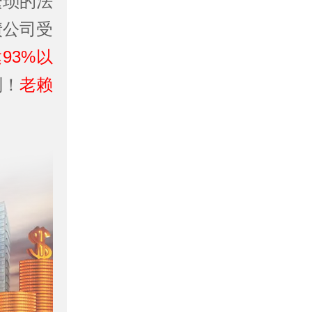
繁琐的法
债公司受
93%以
别！
老赖